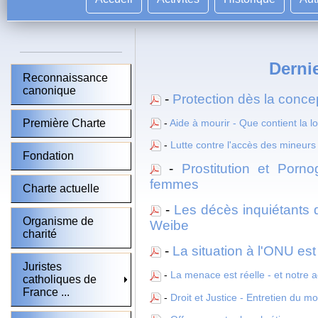
Dernie
Reconnaissance
canonique
-
Protection dès la conc
-
Aide à mourir - Que contient la loi
Première Charte
-
Lutte contre l'accès des mineurs
Fondation
-
Prostitution et Porn
femmes
Charte actuelle
-
Les décès inquiétants 
Organisme de
Weibe
charité
-
La situation à l'ONU est
Juristes
-
La menace est réelle - et notre 
catholiques de
France ...
-
Droit et Justice - Entretien du mo