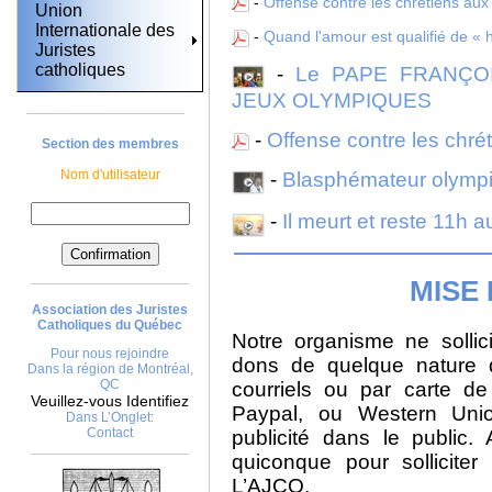
-
Offense contre les chrétiens aux 
Union
Internationale des
-
Quand l'amour est qualifié de 
Juristes
catholiques
-
Le PAPE FRANÇOI
JEUX OLYMPIQUES
-
Offense contre les chré
Section des membres
Nom d'utilisateur
-
Blasphémateur olympi
-
Il meurt et reste 11h 
MISE
Association des Juristes
Catholiques du Québec
Notre organisme ne sollici
Pour nous rejoindre
dons de quelque nature q
Dans la région de Montréal,
QC
courriels ou par carte de
Veuillez-vous Identifiez
Paypal, ou Western Uni
Dans L’Onglet:
Contact
publicité dans le public
quiconque pour sollicit
L’AJCQ.